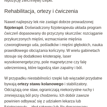
repozycję zwichniętej rzepki.
Rehabilitacja, ortezy i ćwiczenia
Nawet najlepszy lek nie zastąpi dobrze prowadzonej
fizjoterapii
. Doświadczony fizjoterapeuta układa program
ćwiczeń dopasowany do przyczyny skurczów: rozciąganie
przykurczonych mięśni, wzmacnianie mięśnia
czworogłowego uda, pośladków i mięśni głębokich, nauka
prawidłowego obciążania kończyny. W wielu gabinetach
stosuje się dodatkowo krioterapię, laser
wysokoenergetyczny, pole magnetyczne czy falę
uderzeniową, które łagodzą stan zapalny i ból.
W przypadku niestabilności rzepki lub więzadeł przydatne
bywają
ortezy stawu kolanowego
i stabilizatory.
Odciążają one staw, ograniczają niekorzystne ruchy i
zmniejszają ból przy chodzeniu. Ich dobór zawsze
powinien odbywać się z udziałem lekarza lub
fizjoterapeuty – zbyt sztywny lub źle dopasowany