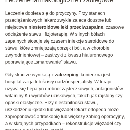
Leczenie farmakologiczne i zabiegowe
Leczenie dobiera się do przyczyny. Przy stanach
przeciążeniowych lekarz zwykle zaleca doustne lub
miejscowe
niesteroidowe leki przeciwzapalne
, czasowe
odciążenie stawu i fizjoterapię. W silnych bólach
zapalnych stosuje się czasem iniekcje steroidowe do
stawu, które zmniejszają obrzęk i ból, a w chorobie
zwyrodnieniowej – zastrzyki z kwasu hialuronowego
poprawiające „smarowanie” stawu.
Gdy skurcze wynikają z
zakrzepicy
, konieczna jest
hospitalizacja lub ścisły nadzór specjalisty. W terapii
używa się heparyn drobnocząsteczkowych, antagonistów
witaminy K i wyrobów uciskowych, takich jak rajstopy czy
opaski elastyczne. Przy niestabilności stawu,
uszkodzeniu łąkotki lub więzadeł lekarz ortopeda może
zaproponować artroskopię lub większy zabieg operacyjny,
a w skrajnych przypadkach – rekonstrukcję więzadeł czy