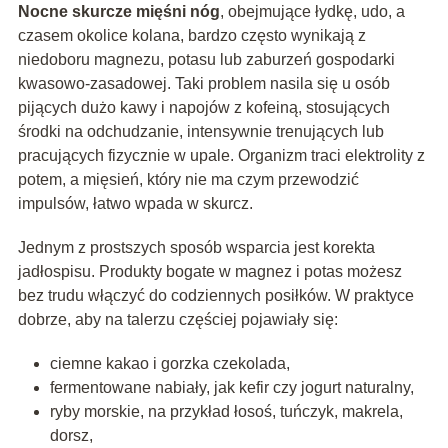
Nocne skurcze mięśni nóg
, obejmujące łydkę, udo, a
czasem okolice kolana, bardzo często wynikają z
niedoboru magnezu, potasu lub zaburzeń gospodarki
kwasowo-zasadowej. Taki problem nasila się u osób
pijących dużo kawy i napojów z kofeiną, stosujących
środki na odchudzanie, intensywnie trenujących lub
pracujących fizycznie w upale. Organizm traci elektrolity z
potem, a mięsień, który nie ma czym przewodzić
impulsów, łatwo wpada w skurcz.
Jednym z prostszych sposób wsparcia jest korekta
jadłospisu. Produkty bogate w magnez i potas możesz
bez trudu włączyć do codziennych posiłków. W praktyce
dobrze, aby na talerzu częściej pojawiały się:
ciemne kakao i gorzka czekolada,
fermentowane nabiały, jak kefir czy jogurt naturalny,
ryby morskie, na przykład łosoś, tuńczyk, makrela,
dorsz,