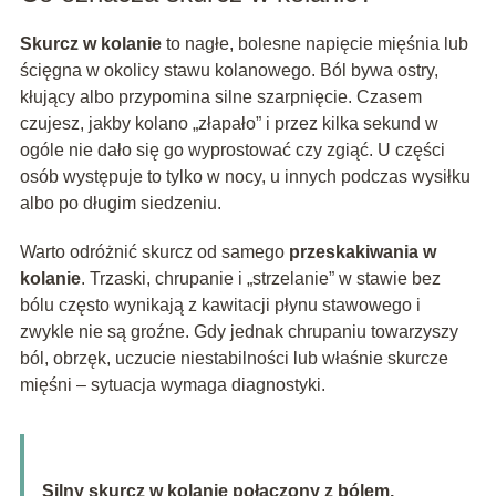
Skurcz w kolanie
to nagłe, bolesne napięcie mięśnia lub
ścięgna w okolicy stawu kolanowego. Ból bywa ostry,
kłujący albo przypomina silne szarpnięcie. Czasem
czujesz, jakby kolano „złapało” i przez kilka sekund w
ogóle nie dało się go wyprostować czy zgiąć. U części
osób występuje to tylko w nocy, u innych podczas wysiłku
albo po długim siedzeniu.
Warto odróżnić skurcz od samego
przeskakiwania w
kolanie
. Trzaski, chrupanie i „strzelanie” w stawie bez
bólu często wynikają z kawitacji płynu stawowego i
zwykle nie są groźne. Gdy jednak chrupaniu towarzyszy
ból, obrzęk, uczucie niestabilności lub właśnie skurcze
mięśni – sytuacja wymaga diagnostyki.
Silny skurcz w kolanie połączony z bólem,