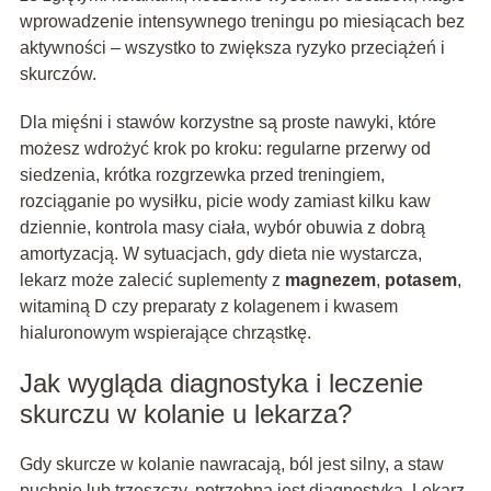
wprowadzenie intensywnego treningu po miesiącach bez
aktywności – wszystko to zwiększa ryzyko przeciążeń i
skurczów.
Dla mięśni i stawów korzystne są proste nawyki, które
możesz wdrożyć krok po kroku: regularne przerwy od
siedzenia, krótka rozgrzewka przed treningiem,
rozciąganie po wysiłku, picie wody zamiast kilku kaw
dziennie, kontrola masy ciała, wybór obuwia z dobrą
amortyzacją. W sytuacjach, gdy dieta nie wystarcza,
lekarz może zalecić suplementy z
magnezem
,
potasem
,
witaminą D czy preparaty z kolagenem i kwasem
hialuronowym wspierające chrząstkę.
Jak wygląda diagnostyka i leczenie
skurczu w kolanie u lekarza?
Gdy skurcze w kolanie nawracają, ból jest silny, a staw
puchnie lub trzeszczy, potrzebna jest diagnostyka. Lekarz