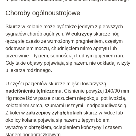
Choroby ogólnoustrojowe
Skurcz w kolanie może być także jednym z pierwszych
sygnałów chorób ogólnych. W
cukrzycy
skurcze nóg
łączą się często ze wzmożonym pragnieniem, częstym
oddawaniem moczu, chudnięciem mimo apetytu lub
przeciwnie – tyciem, sennością i trudnym gojeniem ran.
Gdy takie objawy pojawiają się razem, nie odkładaj wizyty
u lekarza rodzinnego.
U części pacjentów skurcze mięśni towarzyszą
nadciśnieniu tętniczemu
. Ciśnienie powyżej 140/90 mm
Hg może iść w parze z uczuciem niepokoju, potliwością,
kołataniem serca, szumami usznymi i nadpobudliwością.
Z kolei w
zakrzepicy żył głębokich
skurcz w łydce lub
okolicy kolana pojawia się razem z tępym bólem,
wyraźnym obrzękiem, ociepleniem kończyny i czasem
stanem podgorączkowym.