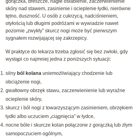
gorączka, dreszcze, nagłe osłabienie, zaczerwienienie
skóry nad stawem, zasinienie i ocieplenie łydki, nierówne
tętno, duszność. U osób z cukrzycą, nadciśnieniem,
otyłością lub długimi podróżami w wywiadzie nawet
pozornie „zwykły” skurcz nogi może być pierwszym
sygnałem rozwijającej się zakrzepicy.
W praktyce do lekarza trzeba zgłosić się bez zwłoki, gdy
wystąpi co najmniej jedna z poniższych sytuacji:
silny
ból kolana
uniemożliwiający chodzenie lub
obciążenie nogi,
gwałtowny obrzęk stawu, zaczerwienienie lub wyraźne
ocieplenie skóry,
skurcz i ból nogi z towarzyszącym zasinieniem, obrzękiem
łydki albo uczuciem „ciągnięcia” w łydce,
nocne bóle i skurcze kolan połączone z gorączką lub złym
samopoczuciem ogólnym,