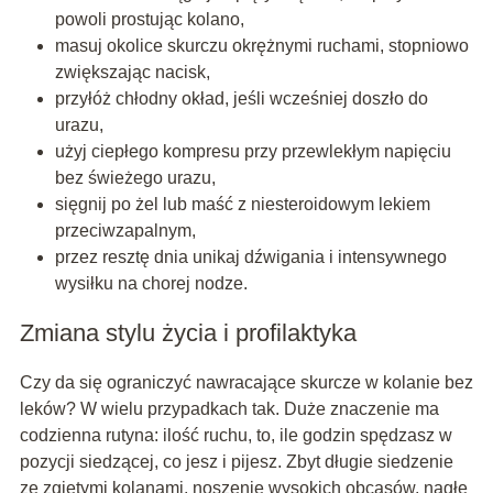
powoli prostując kolano,
masuj okolice skurczu okrężnymi ruchami, stopniowo
zwiększając nacisk,
przyłóż chłodny okład, jeśli wcześniej doszło do
urazu,
użyj ciepłego kompresu przy przewlekłym napięciu
bez świeżego urazu,
sięgnij po żel lub maść z niesteroidowym lekiem
przeciwzapalnym,
przez resztę dnia unikaj dźwigania i intensywnego
wysiłku na chorej nodze.
Zmiana stylu życia i profilaktyka
Czy da się ograniczyć nawracające skurcze w kolanie bez
leków? W wielu przypadkach tak. Duże znaczenie ma
codzienna rutyna: ilość ruchu, to, ile godzin spędzasz w
pozycji siedzącej, co jesz i pijesz. Zbyt długie siedzenie
ze zgiętymi kolanami, noszenie wysokich obcasów, nagłe