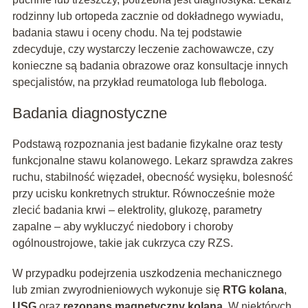
rodzinny lub ortopeda zacznie od dokładnego wywiadu,
badania stawu i oceny chodu. Na tej podstawie
zdecyduje, czy wystarczy leczenie zachowawcze, czy
konieczne są badania obrazowe oraz konsultacje innych
specjalistów, na przykład reumatologa lub flebologa.
Badania diagnostyczne
Podstawą rozpoznania jest badanie fizykalne oraz testy
funkcjonalne stawu kolanowego. Lekarz sprawdza zakres
ruchu, stabilność więzadeł, obecność wysięku, bolesność
przy ucisku konkretnych struktur. Równocześnie może
zlecić badania krwi – elektrolity, glukozę, parametry
zapalne – aby wykluczyć niedobory i choroby
ogólnoustrojowe, takie jak cukrzyca czy RZS.
W przypadku podejrzenia uszkodzenia mechanicznego
lub zmian zwyrodnieniowych wykonuje się
RTG kolana
,
USG
oraz
rezonans magnetyczny kolana
. W niektórych