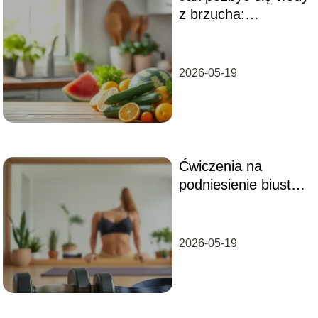
z brzucha:
sprawdzone metody
na zdrowie i
samopoczucie
2026-05-19
Ćwiczenia na
podniesienie biustu:
skuteczne metody
dla każdej kobiety
2026-05-19