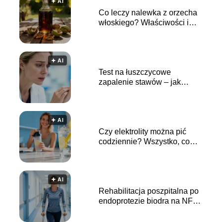
🟅 AI
Co leczy nalewka z orzecha
włoskiego? Właściwości i
zastosowanie
🟅 AI
Test na łuszczycowe
zapalenie stawów – jak
przebiega i kiedy wykonać?
🟅 AI
Czy elektrolity można pić
codziennie? Wszystko, co
musisz wiedzieć
🟅 AI
Rehabilitacja poszpitalna po
endoprotezie biodra na NFZ
– jak uzyskać?