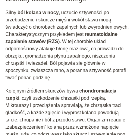
Silny
ból kolana w nocy
, uczucie sztywności po
przebudzeniu i skurcze mięśni wokół stawu mogą
świadczyć o chorobach zapalnych lub zwyrodnieniowych.
Charakterystycznym przykładem jest
reumatoidalne
zapalenie stawów (RZS)
. W tej chorobie układ
odpornościowy atakuje błonę maziową, co prowadzi do
obrzęku, gromadzenia płynu zapalnego, niszczenia
chrząstki i więzadeł. Ból pojawia się głównie w
spoczynku, zwłaszcza rano, a poranna sztywność potrafi
trwać ponad godzinę.
Kolejnym źródłem skurczów bywa
chondromalacja
rzepki
, czyli uszkodzenie chrząstki pod rzepką.
Mikrourazy i przeciążenia sprawiają, że chrząstka traci
gładkość, a każde zgięcie i wyprost kolana powodują
tarcie, chrupanie i ból z przodu stawu. Organizm reaguje
„zabezpieczeniem” kolana przez wzmożone napięcie
mięśni uda, co odczuwasz jako skurcz i sztywnienie nogi.