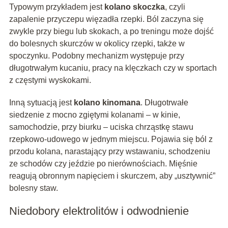
Typowym przykładem jest
kolano skoczka
, czyli
zapalenie przyczepu więzadła rzepki. Ból zaczyna się
zwykle przy biegu lub skokach, a po treningu może dojść
do bolesnych skurczów w okolicy rzepki, także w
spoczynku. Podobny mechanizm występuje przy
długotrwałym kucaniu, pracy na klęczkach czy w sportach
z częstymi wyskokami.
Inną sytuacją jest
kolano kinomana
. Długotrwałe
siedzenie z mocno zgiętymi kolanami – w kinie,
samochodzie, przy biurku – uciska chrząstkę stawu
rzepkowo-udowego w jednym miejscu. Pojawia się ból z
przodu kolana, narastający przy wstawaniu, schodzeniu
ze schodów czy jeździe po nierównościach. Mięśnie
reagują obronnym napięciem i skurczem, aby „usztywnić”
bolesny staw.
Niedobory elektrolitów i odwodnienie