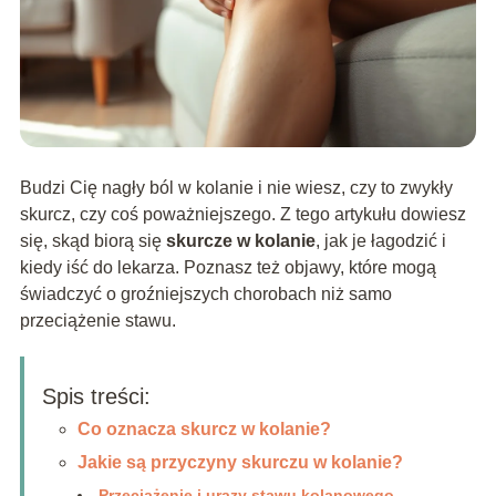
Budzi Cię nagły ból w kolanie i nie wiesz, czy to zwykły
skurcz, czy coś poważniejszego. Z tego artykułu dowiesz
się, skąd biorą się
skurcze w kolanie
, jak je łagodzić i
kiedy iść do lekarza. Poznasz też objawy, które mogą
świadczyć o groźniejszych chorobach niż samo
przeciążenie stawu.
Spis treści:
Co oznacza skurcz w kolanie?
Jakie są przyczyny skurczu w kolanie?
Przeciążenie i urazy stawu kolanowego