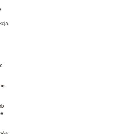
o
kcja
ci
nie
.
ób
ie
ynów.