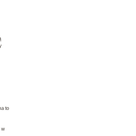
ą
y
a to
ę w