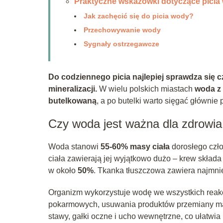
Praktyczne wskazówki dotyczące picia
Jak zachęcić się do picia wody?
Przechowywanie wody
Sygnały ostrzegawcze
Do codziennego picia najlepiej sprawdza się cz
mineralizacji.
W wielu polskich miastach
woda z 
butelkowaną
, a po butelki warto sięgać główni
Czy woda jest ważna dla zdrowia
Woda stanowi
55-60% masy ciała
dorosłego czł
ciała zawierają jej wyjątkowo dużo – krew składa
w około
50%
. Tkanka tłuszczowa zawiera najmni
Organizm wykorzystuje wodę we wszystkich reakc
pokarmowych, usuwania produktów przemiany mate
stawy, gałki oczne i ucho wewnętrzne, co ułatwia