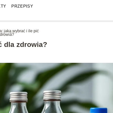
KTY
PRZEPISY
: jaką wybrać i ile pić
zdrowia?
ć dla zdrowia?