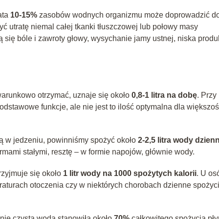
ata
10-15%
zasobów wodnych organizmu może doprowadzić d
yć utratę niemal całej tkanki tłuszczowej lub połowy masy
się bóle i zawroty głowy, wysychanie jamy ustnej, niska produ
zwarunkowo otrzymać, uznaje się około
0,8-1 litra na dobę
. Przy
odstawowe funkcje, ale nie jest to ilość optymalna dla większoś
tą w jedzeniu, powinniśmy spożyć około
2-2,5 litra wody dzien
rmami stałymi, resztę – w formie napojów, głównie wody.
rzyjmuje się około
1 litr wody na 1000 spożytych kalorii
. U os
raturach otoczenia czy w niektórych chorobach dzienne spożyc
śnie czysta woda stanowiła około
70%
całkowitego spożycia pł