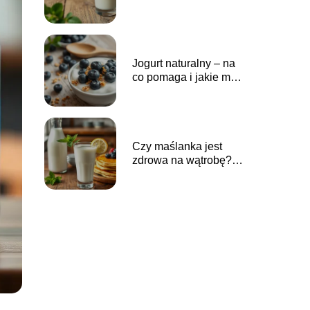
smaku?
Jogurt naturalny – na
co pomaga i jakie ma
właściwości?
Czy maślanka jest
zdrowa na wątrobę?
Oto co warto wiedzieć