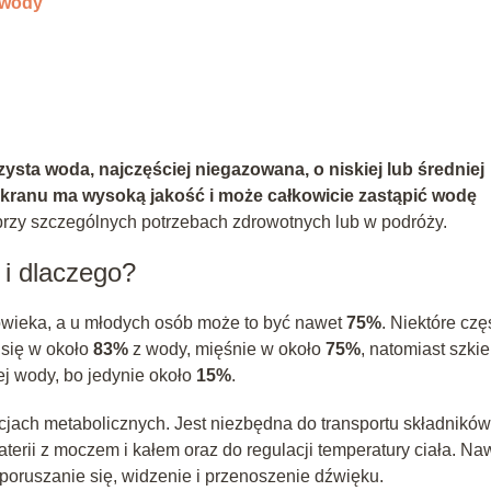
 wody
ysta woda, najczęściej niegazowana, o niskiej lub średniej
kranu ma wysoką jakość i może całkowicie zastąpić wodę
e przy szczególnych potrzebach zdrowotnych lub w podróży.
 i dlaczego?
owieka, a u młodych osób może to być nawet
75%
. Niektóre czę
 się w około
83%
z wody, mięśnie w około
75%
, natomiast szkie
ej wody, bo jedynie około
15%
.
jach metabolicznych. Jest niezbędna do transportu składników
rii z moczem i kałem oraz do regulacji temperatury ciała. Na
 poruszanie się, widzenie i przenoszenie dźwięku.