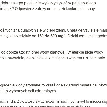
 dobrana – po prostu nie wykorzystywać w pełni swojego
ródlanej? Odpowiedź zależy od potrzeb konkretnej osoby.
śnych znajdujących się w głębi ziemi. Charakteryzuje się mał
ci się w przedziale od
150 do 500 mg/l
. Dzięki temu ma łagodn
co od dobrze uzdatnionej wody kranowej. W efekcie picie wody
obrze nawadnia, ale w niewielkim stopniu wspiera uzupełnianie
gacenie wody źródlanej w określone składniki mineralne. Możn
j lub wybranych soli mineralnych.
dnak niski. Zawartość składników mineralnych zwykle mieści si