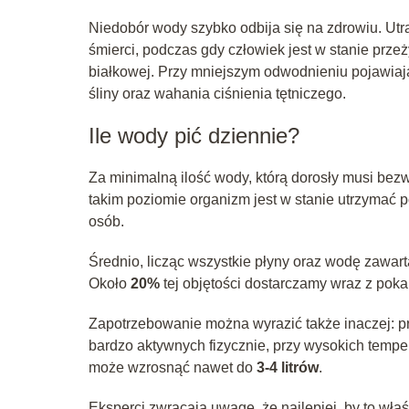
Niedobór wody szybko odbija się na zdrowiu. Utr
śmierci, podczas gdy człowiek jest w stanie przeż
białkowej. Przy mniejszym odwodnieniu pojawiają 
śliny oraz wahania ciśnienia tętniczego.
Ile wody pić dziennie?
Za minimalną ilość wody, którą dorosły musi be
takim poziomie organizm jest w stanie utrzymać p
osób.
Średnio, licząc wszystkie płyny oraz wodę zawar
Około
20%
tej objętości dostarczamy wraz z poka
Zapotrzebowanie można wyrazić także inaczej: p
bardzo aktywnych fizycznie, przy wysokich tempe
może wzrosnąć nawet do
3-4 litrów
.
Eksperci zwracają uwagę, że najlepiej, by to wła