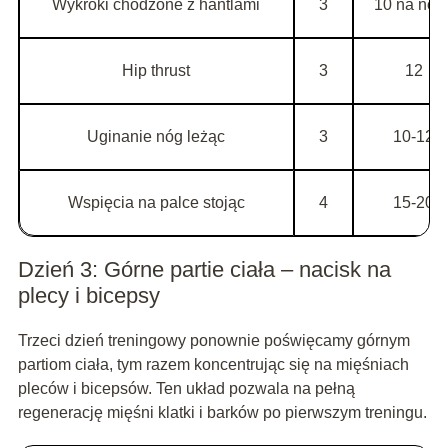
Wykroki chodzone z hantlami
3
10 na nog
Hip thrust
3
12
Uginanie nóg leżąc
3
10-12
Wspięcia na palce stojąc
4
15-20
Dzień 3: Górne partie ciała – nacisk na
plecy i bicepsy
Trzeci dzień treningowy ponownie poświęcamy górnym
partiom ciała, tym razem koncentrując się na mięśniach
pleców i bicepsów. Ten układ pozwala na pełną
regenerację mięśni klatki i barków po pierwszym treningu.