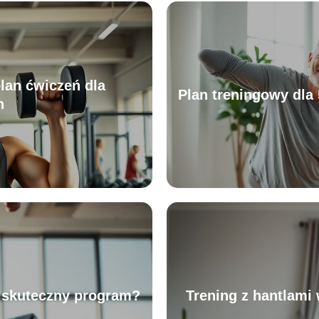
lan ćwiczeń dla
Plan treningowy dla 
h
yć skuteczny program?
Trening z hantlami