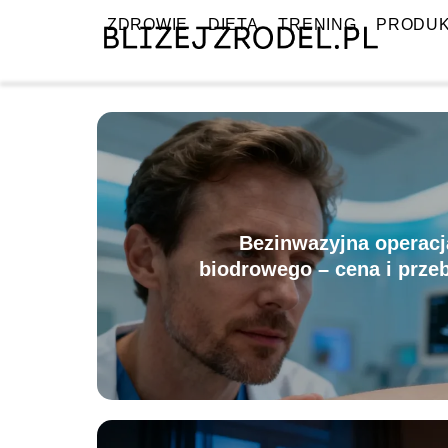
ZDROWIE
DIETA
TRENING
PRODU
Bezinwazyjna operacj
biodrowego – cena i prze