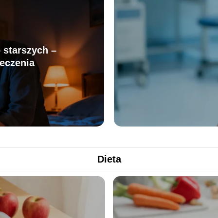
opini
 starszych –
leczenia
Dieta