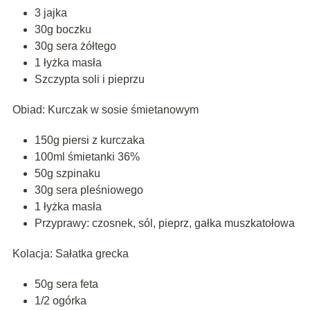
3 jajka
30g boczku
30g sera żółtego
1 łyżka masła
Szczypta soli i pieprzu
Obiad: Kurczak w sosie śmietanowym
150g piersi z kurczaka
100ml śmietanki 36%
50g szpinaku
30g sera pleśniowego
1 łyżka masła
Przyprawy: czosnek, sól, pieprz, gałka muszkatołowa
Kolacja: Sałatka grecka
50g sera feta
1/2 ogórka