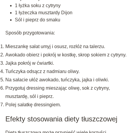
1 łyżka soku z cytryny
1 łyżeczka musztardy Dijon
Sól i pieprz do smaku
Sposób przygotowania:
Mieszankę sałat umyj i osusz, rozłóż na talerzu.
Awokado obierz i pokrój w kostkę, skrop sokiem z cytryny.
Jajka pokrój w ćwiartki.
Tuńczyka odsącz z nadmiaru oliwy.
Na sałacie ułóż awokado, tuńczyka, jajka i oliwki.
Przygotuj dressing mieszając oliwę, sok z cytryny,
musztardę, sól i pieprz.
Polej sałatkę dressingiem.
Efekty stosowania diety tłuszczowej
Dieta tłuszczowa może przynieść wiele korzyści