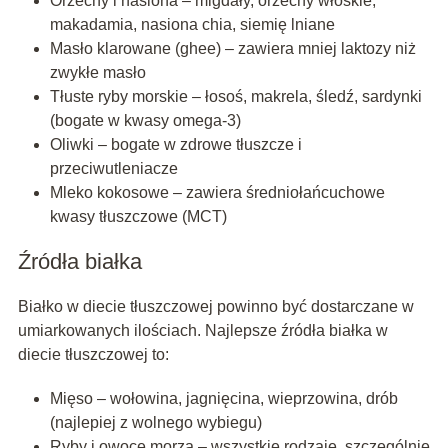
Orzechy i nasiona – migdały, orzechy włoskie,
makadamia, nasiona chia, siemię lniane
Masło klarowane (ghee) – zawiera mniej laktozy niż
zwykłe masło
Tłuste ryby morskie – łosoś, makrela, śledź, sardynki
(bogate w kwasy omega-3)
Oliwki – bogate w zdrowe tłuszcze i
przeciwutleniacze
Mleko kokosowe – zawiera średniołańcuchowe
kwasy tłuszczowe (MCT)
Źródła białka
Białko w diecie tłuszczowej powinno być dostarczane w
umiarkowanych ilościach. Najlepsze źródła białka w
diecie tłuszczowej to:
Mięso – wołowina, jagnięcina, wieprzowina, drób
(najlepiej z wolnego wybiegu)
Ryby i owoce morza – wszystkie rodzaje, szczególnie