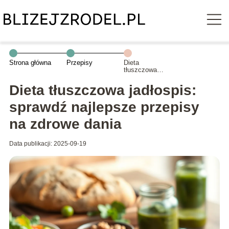
Strona główna
Przepisy
Dieta
tłuszczowa
jadłospis:
sprawdź
Dieta tłuszczowa jadłospis:
najlepsze
przepisy na
sprawdź najlepsze przepisy
zdrowe dania
na zdrowe dania
Data publikacji: 2025-09-19