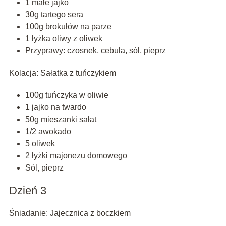
1 małe jajko
30g tartego sera
100g brokułów na parze
1 łyżka oliwy z oliwek
Przyprawy: czosnek, cebula, sól, pieprz
Kolacja: Sałatka z tuńczykiem
100g tuńczyka w oliwie
1 jajko na twardo
50g mieszanki sałat
1/2 awokado
5 oliwek
2 łyżki majonezu domowego
Sól, pieprz
Dzień 3
Śniadanie: Jajecznica z boczkiem