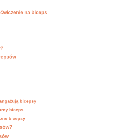
ćwiczenie na biceps
w?
icepsów
 angażują bicepsy
órny biceps
ione bicepsy
psów?
psów