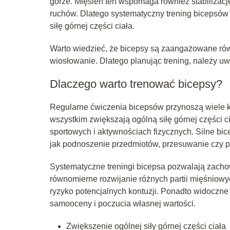
górze. Mięsień ten wspomaga również stabilizac
ruchów. Dlatego systematyczny trening bicepsów 
siłę górnej części ciała.
Warto wiedzieć, że bicepsy są zaangażowane równ
wiosłowanie. Dlatego planując trening, należy u
Dlaczego warto trenować bicepsy?
Regularne ćwiczenia bicepsów przynoszą wiele ko
wszystkim zwiększają ogólną siłę górnej części c
sportowych i aktywnościach fizycznych. Silne b
jak podnoszenie przedmiotów, przesuwanie czy p
Systematyczne treningi bicepsa pozwalają zach
równomierne rozwijanie różnych partii mięśniow
ryzyko potencjalnych kontuzji. Ponadto widoczne
samooceny i poczucia własnej wartości.
Zwiększenie ogólnej siły górnej części ciała