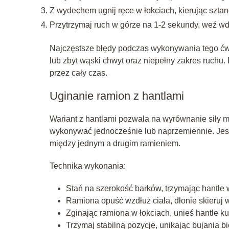
Z wydechem ugnij ręce w łokciach, kierując sztan
Przytrzymaj ruch w górze na 1-2 sekundy, weź w
Najczęstsze błędy podczas wykonywania tego ćwicz
lub zbyt wąski chwyt oraz niepełny zakres ruchu.
przez cały czas.
Uginanie ramion z hantlami
Wariant z hantlami pozwala na wyrównanie siły m
wykonywać jednocześnie lub naprzemiennie. Jest 
między jednym a drugim ramieniem.
Technika wykonania:
Stań na szerokość barków, trzymając hantle 
Ramiona opuść wzdłuż ciała, dłonie skieruj 
Zginając ramiona w łokciach, unieś hantle k
Trzymaj stabilną pozycję, unikając bujania b