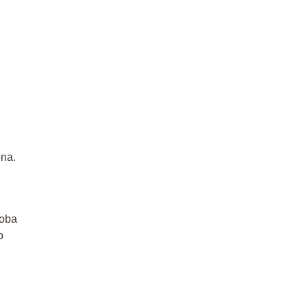
ona.
 oba
o