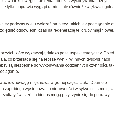
ję stawu łokciowego i ramienia podczas wykonywania różnych
nie tylko poprawia wygląd ramion, ale również zwiększa ogóln
ież podczas wielu ćwiczeń na plecy, takich jak podciąganie c
względnić odpowiedni czas na regenerację tej grupy mięśniowej
rzyści, które wykraczają daleko poza aspekt estetyczny. Prze
iała, co przekłada się na lepsze wyniki w innych dyscyplinach
icepsy są niezbędne do wykonywania codziennych czynności, ta
ociąganie.
ować równowagę mięśniową w górnej części ciała. Dbanie o
ych zapobiega występowaniu nierówności w sylwetce i zmniejs
 rezultaty ćwiczeń na biceps mogą przyczynić się do poprawy