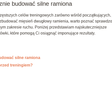
cznie budować silne ramiona
częstszych celów treningowych zarówno wśród początkujących, j
zbudować mięsień dwugłowy ramienia, warto poznać sprawdz
łnym zakresie ruchu. Poniżej przedstawiam najskuteczniejsze
ówki, które pomogą Ci osiągnąć imponujące rezultaty.
budować silne ramiona
przed treningiem?