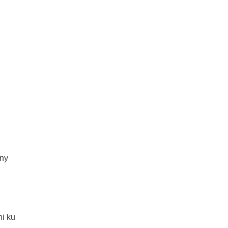
ony
ni ku