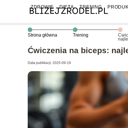
ZDROWIE
DIETA
TRENING
PRODU
Strona główna
Trening
Ćwic
najl
mocn
Ćwiczenia na biceps: naj
Data publikacji: 2025-09-19