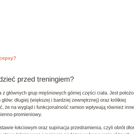
icepsy?
dzieć przed treningiem?
a z głównych grup mięśniowych górnej części ciała. Jest położ
 głów: długiej (większej i bardziej zewnętrznej) oraz krótkiej
ać, że na wygląd i funkcjonalność ramion wpływają również inne
amienno-promieniowy.
stawie łokciowym oraz supinacja przedramienia, czyli obrót dło