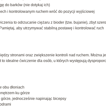
gę do barków (nie dotykaj ich)
dech i kontrolowanym ruchem wróć do pozycji wyjściowej
enia to odrzucanie ciężaru z bioder (tzw. bujanie), zbyt szero
 Pamiętaj, aby utrzymywać stabilną postawę i kontrolować ruch
iędzy stronami oraz zwiększenie kontroli nad ruchem. Można je
to idealne ćwiczenie dla osób, u których występują dysproporc
w obu dłoniach
wnętrzem ku górze
u górze, jednocześnie napinając bicepsy
iodrami