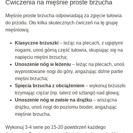
Ćwiczenia na mięśnie proste brzucha
Mięśnie proste brzucha odpowiadają za zgięcie tułowia
do przodu. Oto kilka skutecznych ćwiczeń na tę grupę
mięśniową:
Klasyczne brzuszki
– leżąc na plecach, z ugiętymi
nogami, unoś górną część tułowia, skupiając się na
napięciu mięśni brzucha;
Unoszenie nóg w leżeniu
– leżąc na plecach, unoś
wyprostowane nogi do góry, angażując dolne partie
mięśni brzucha;
Spięcia brzucha z obciążeniem
– wykonuj brzuszki
trzymając ciężar (np. talerz od sztangi) nad głową;
Unoszenie nóg w zwisie na drążku
– wiszącna
drążku, unoś nogi do poziomu bioder, angażując
mięśnie brzucha.
Wykonuj 3-4 serie po 15-20 powtórzeń każdego