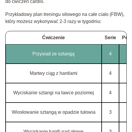
do ćwiczeń cardio.
Przykładowy plan treningu siłowego na całe ciało (FBW),
który możesz wykonywać 2-3 razy w tygodniu:
Ćwiczenie
Serie
Pow
Przysiad ze sztangą
4
Martwy ciąg z hantlami
4
Wyciskanie sztangi na ławce poziomej
4
Wiosłowanie sztangą w opadzie tułowia
3
Wyciskanie hantli nad głowę
3