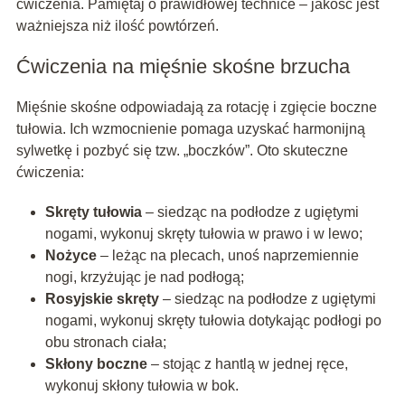
ćwiczenia. Pamiętaj o prawidłowej technice – jakość jest
ważniejsza niż ilość powtórzeń.
Ćwiczenia na mięśnie skośne brzucha
Mięśnie skośne odpowiadają za rotację i zgięcie boczne
tułowia. Ich wzmocnienie pomaga uzyskać harmonijną
sylwetkę i pozbyć się tzw. „boczków”. Oto skuteczne
ćwiczenia:
Skręty tułowia
– siedząc na podłodze z ugiętymi
nogami, wykonuj skręty tułowia w prawo i w lewo;
Nożyce
– leżąc na plecach, unoś naprzemiennie
nogi, krzyżując je nad podłogą;
Rosyjskie skręty
– siedząc na podłodze z ugiętymi
nogami, wykonuj skręty tułowia dotykając podłogi po
obu stronach ciała;
Skłony boczne
– stojąc z hantlą w jednej ręce,
wykonuj skłony tułowia w bok.