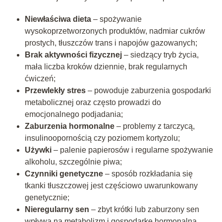
Niewłaściwa dieta
– spożywanie
wysokoprzetworzonych produktów, nadmiar cukrów
prostych, tłuszczów trans i napojów gazowanych;
Brak aktywności fizycznej
– siedzący tryb życia,
mała liczba kroków dziennie, brak regularnych
ćwiczeń;
Przewlekły stres
– powoduje zaburzenia gospodarki
metabolicznej oraz często prowadzi do
emocjonalnego podjadania;
Zaburzenia hormonalne
– problemy z tarczycą,
insulinoopornością czy poziomem kortyzolu;
Używki
– palenie papierosów i regularne spożywanie
alkoholu, szczególnie piwa;
Czynniki genetyczne
– sposób rozkładania się
tkanki tłuszczowej jest częściowo uwarunkowany
genetycznie;
Nieregularny sen
– zbyt krótki lub zaburzony sen
wpływa na metabolizm i gospodarkę hormonalną.