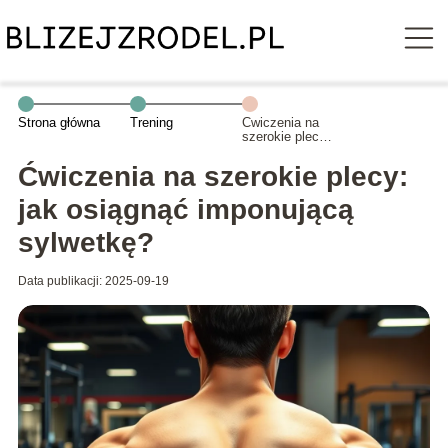
Strona główna
Trening
Ćwiczenia na
szerokie plecy:
jak osiągnąć
imponującą
Ćwiczenia na szerokie plecy:
sylwetkę?
jak osiągnąć imponującą
sylwetkę?
Data publikacji: 2025-09-19