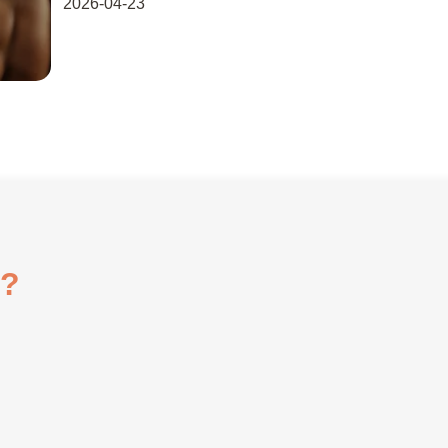
2026-04-23
i?