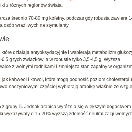
ki z różnych regionów świata.
tarcza średnio 70-80 mg kofeiny, podczas gdy robusta zawiera 1
la osób wrażliwych na stymulanty.
wie
tóre działają antyoksydacyjnie i wspierają metabolizm glukoz
-6,5 g tych związków, a w robustie tylko 3,5-4,5 g. Wyższa
lce z wolnymi rodnikami i zmniejsza stan zapalny w organizm
h jak kahweol i kawol, które mogą podnosić poziom cholesterolu
owo-naczyniowymi częściej wybierają arabikę właśnie ze wzgl
n z grupy B. Jednak arabica wyróżnia się większym bogactwem
abiki wykazywały o 15-20% wyższą zdolność neutralizacji wolnyc