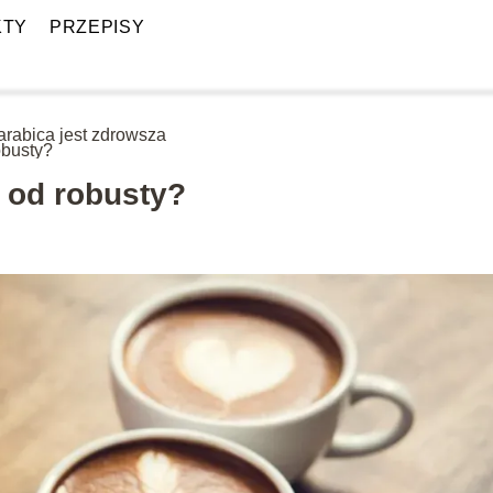
KTY
PRZEPISY
arabica jest zdrowsza
obusty?
a od robusty?