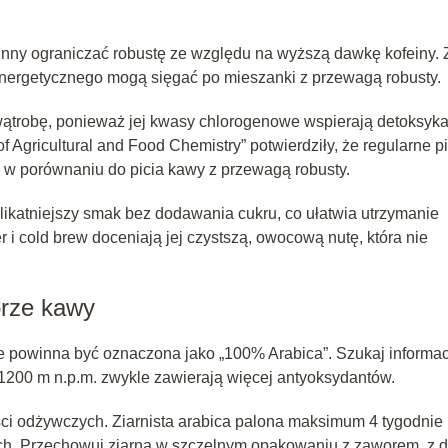
inny ograniczać robustę ze względu na wyższą dawkę kofeiny. 
nergetycznego mogą sięgać po mieszanki z przewagą robusty.
wątrobę, ponieważ jej kwasy chlorogenowe wspierają detoksyka
 Agricultural and Food Chemistry” potwierdziły, że regularne pi
% w porównaniu do picia kawy z przewagą robusty.
elikatniejszy smak bez dodawania cukru, co ułatwia utrzymanie
i cold brew doceniają jej czystszą, owocową nutę, która nie
orze kawy
e powinna być oznaczona jako „100% Arabica”. Szukaj informac
1200 m n.p.m. zwykle zawierają więcej antyoksydantów.
ci odżywczych. Ziarnista arabica palona maksimum 4 tygodnie
h. Przechowuj ziarna w szczelnym opakowaniu z zaworem, z d