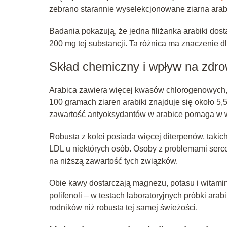
zebrano starannie wyselekcjonowane ziarna arabi
Badania pokazują, że jedna filiżanka arabiki dos
200 mg tej substancji. Ta różnica ma znaczenie d
Skład chemiczny i wpływ na zdro
Arabica zawiera więcej kwasów chlorogenowych, k
100 gramach ziaren arabiki znajduje się około 5,5
zawartość antyoksydantów w arabice pomaga w wa
Robusta z kolei posiada więcej diterpenów, takic
LDL u niektórych osób. Osoby z problemami serc
na niższą zawartość tych związków.
Obie kawy dostarczają magnezu, potasu i witami
polifenoli – w testach laboratoryjnych próbki ar
rodników niż robusta tej samej świeżości.