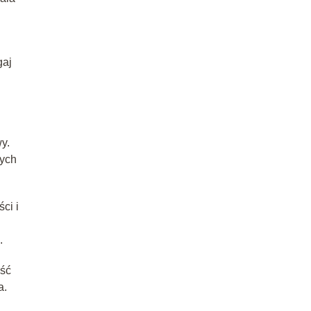
gaj
y.
nych
ci i
.
ość
a.