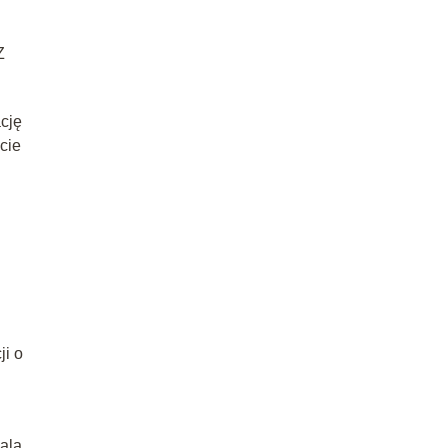
Z
cję
cie
ji o
ala