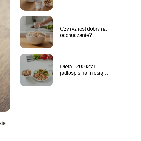
przykładowy plan
posiłków
Czy ryż jest dobry na
odchudzanie?
Dieta 1200 kcal
jadłospis na miesiąc
pdf – do pobrania
się