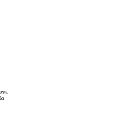
usta
ści