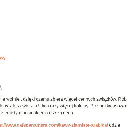
awy
ą
śnie wolniej, dzięki czemu zbiera więcej cennych związków. Rob
plony, ale zawiera aż dwa razy więcej kofeiny. Poziom kwasowo
ię ziemistym posmakiem i niższą ceną.
s://www.cafepanamera.com/kawy-ziarniste-arabica/
gdzie