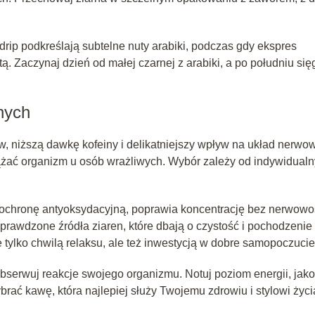
rip podkreślają subtelne nuty arabiki, podczas gdy ekspres
tą. Zaczynaj dzień od małej czarnej z arabiki, a po południu się
nych
, niższą dawkę kofeiny i delikatniejszy wpływ na układ nerwow
iążać organizm u osób wrażliwych. Wybór zależy od indywidual
a ochronę antyoksydacyjną, poprawia koncentrację bez nerwowoś
sprawdzone źródła ziaren, które dbają o czystość i pochodzenie
e tylko chwilą relaksu, ale też inwestycją w dobre samopoczucie
i obserwuj reakcje swojego organizmu. Notuj poziom energii, jak
ać kawę, która najlepiej służy Twojemu zdrowiu i stylowi życi