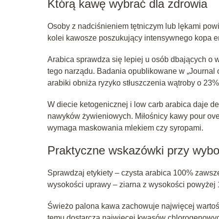
Którą kawę wybrać dla zdrowia
Osoby z nadciśnieniem tętniczym lub lękami pow
kolei kawosze poszukujący intensywnego kopa e
Arabica sprawdza się lepiej u osób dbających o 
tego narządu. Badania opublikowane w „Journal of
arabiki obniża ryzyko stłuszczenia wątroby o 23
W diecie ketogenicznej i low carb arabica daje d
nawyków żywieniowych. Miłośnicy kawy pour over 
wymaga maskowania mlekiem czy syropami.
Praktyczne wskazówki przy wyb
Sprawdzaj etykiety – czysta arabica 100% zawsz
wysokości uprawy – ziarna z wysokości powyżej 
Świeżo palona kawa zachowuje najwięcej wartoś
temu dostarcza najwięcej kwasów chlorogenowyc