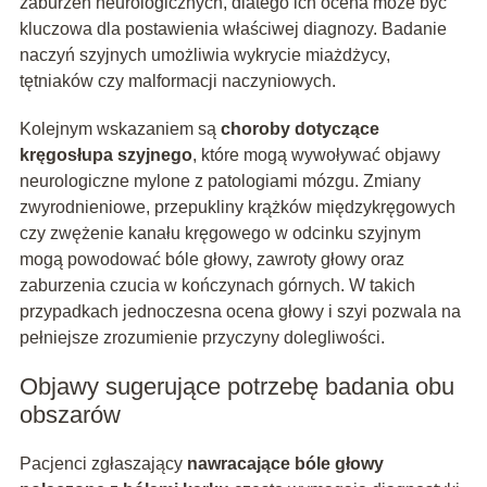
zaburzeń neurologicznych, dlatego ich ocena może być
kluczowa dla postawienia właściwej diagnozy. Badanie
naczyń szyjnych umożliwia wykrycie miażdżycy,
tętniaków czy malformacji naczyniowych.
Kolejnym wskazaniem są
choroby dotyczące
kręgosłupa szyjnego
, które mogą wywoływać objawy
neurologiczne mylone z patologiami mózgu. Zmiany
zwyrodnieniowe, przepukliny krążków międzykręgowych
czy zwężenie kanału kręgowego w odcinku szyjnym
mogą powodować bóle głowy, zawroty głowy oraz
zaburzenia czucia w kończynach górnych. W takich
przypadkach jednoczesna ocena głowy i szyi pozwala na
pełniejsze zrozumienie przyczyny dolegliwości.
Objawy sugerujące potrzebę badania obu
obszarów
Pacjenci zgłaszający
nawracające bóle głowy