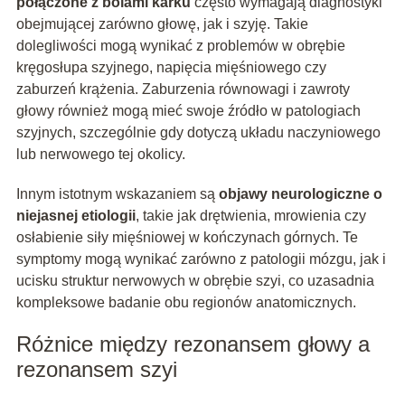
połączone z bólami karku
często wymagają diagnostyki
obejmującej zarówno głowę, jak i szyję. Takie
dolegliwości mogą wynikać z problemów w obrębie
kręgosłupa szyjnego, napięcia mięśniowego czy
zaburzeń krążenia. Zaburzenia równowagi i zawroty
głowy również mogą mieć swoje źródło w patologiach
szyjnych, szczególnie gdy dotyczą układu naczyniowego
lub nerwowego tej okolicy.
Innym istotnym wskazaniem są
objawy neurologiczne o
niejasnej etiologii
, takie jak drętwienia, mrowienia czy
osłabienie siły mięśniowej w kończynach górnych. Te
symptomy mogą wynikać zarówno z patologii mózgu, jak i
ucisku struktur nerwowych w obrębie szyi, co uzasadnia
kompleksowe badanie obu regionów anatomicznych.
Różnice między rezonansem głowy a
rezonansem szyi