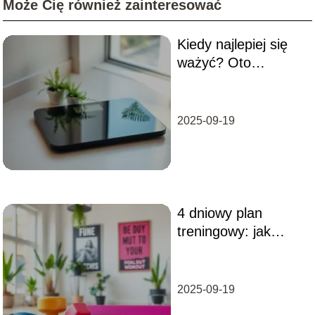
Może Cię również zainteresować
Kiedy najlepiej się
ważyć? Oto
najlepsze momenty
dla zdrowia
2025-09-19
4 dniowy plan
treningowy: jak
skutecznie
zaplanować
treningi?
2025-09-19