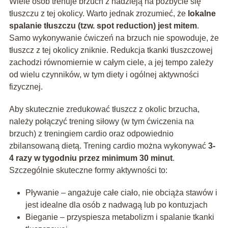
Wiele osób trenuje brzuch z nadzieją na pozbycie się
tłuszczu z tej okolicy. Warto jednak zrozumieć, że
lokalne
spalanie tłuszczu (tzw. spot reduction) jest mitem
.
Samo wykonywanie ćwiczeń na brzuch nie spowoduje, że
tłuszcz z tej okolicy zniknie. Redukcja tkanki tłuszczowej
zachodzi równomiernie w całym ciele, a jej tempo zależy
od wielu czynników, w tym diety i ogólnej aktywności
fizycznej.
Aby skutecznie zredukować tłuszcz z okolic brzucha,
należy połączyć trening siłowy (w tym ćwiczenia na
brzuch) z treningiem cardio oraz odpowiednio
zbilansowaną dietą. Trening cardio można wykonywać
3-
4 razy w tygodniu przez minimum 30 minut
.
Szczególnie skuteczne formy aktywności to:
Pływanie – angażuje całe ciało, nie obciąża stawów i
jest idealne dla osób z nadwagą lub po kontuzjach
Bieganie – przyspiesza metabolizm i spalanie tkanki