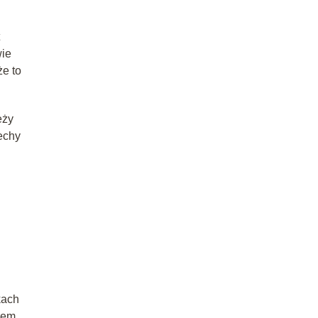
wie
e to
eży
echy
kach
rem