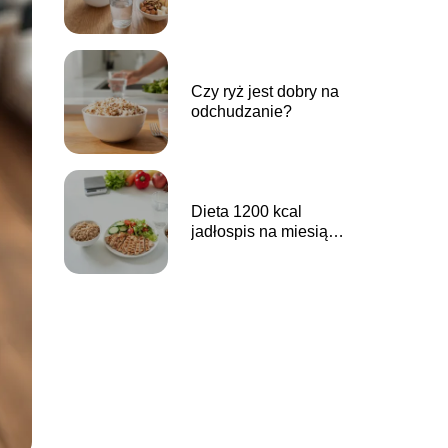
przykładowy plan
posiłków
Czy ryż jest dobry na
odchudzanie?
Dieta 1200 kcal
jadłospis na miesiąc
pdf – do pobrania