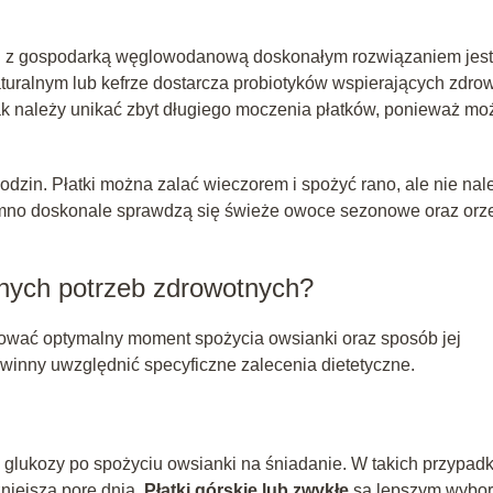
ami z gospodarką węglowodanową doskonałym rozwiązaniem jest
turalnym lub kefrze dostarcza probiotyków wspierających zdro
k należy unikać zbyt długiego moczenia płatków, ponieważ moż
dzin. Płatki można zalać wieczorem i spożyć rano, ale nie nal
zimno doskonale sprawdzą się świeże owoce sezonowe oraz orz
nych potrzeb zdrowotnych?
ować optymalny moment spożycia owsianki oraz sposób jej
winny uwzględnić specyficzne zalecenia dietetyczne.
glukozy po spożyciu owsianki na śniadanie. W takich przypad
niejszą porę dnia.
Płatki górskie lub zwykłe
są lepszym wybo