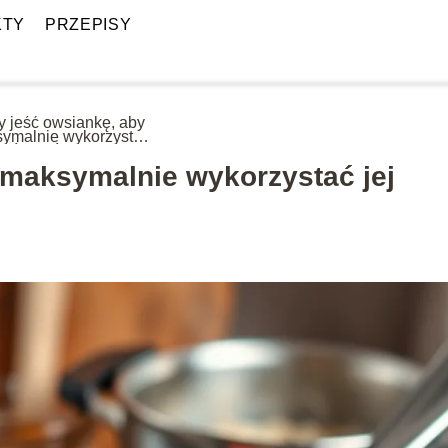
KTY
PRZEPISY
y jeść owsiankę, aby
ymalnie wykorzystać
właściwości?
 maksymalnie wykorzystać jej