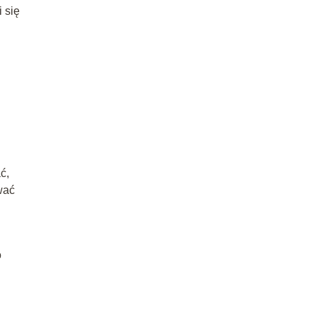
 się
ć,
wać
o