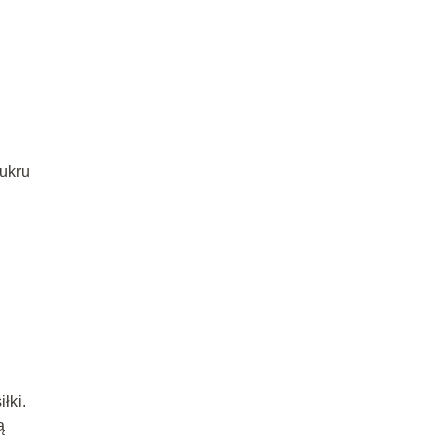
ukru
łki.
ą