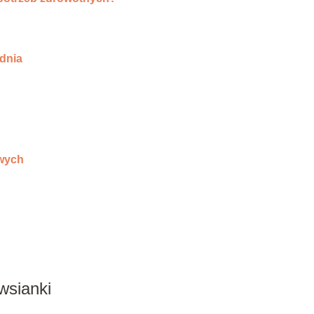
dnia
owych
wsianki