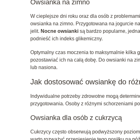
Owsianka na zimno
W cieplejsze dni roku oraz dla osób z problem
owsianka na zimno. Przygotowana na jogurcie na
jelit.
Nocne owsianki
są bardzo popularne, jedna
podnieść ich indeks glikemiczny.
Optymalny czas moczenia to maksymalnie kilka go
pozostawiać ich na całą dobę. Do owsianki na 
lub nasiona.
Jak dostosować owsiankę do róż
Indywidualne potrzeby zdrowotne mogą determin
przygotowania. Osoby z różnymi schorzeniami po
Owsianka dla osób z cukrzycą
Cukrzycy często obserwują podwyższony poziom 
warto rozważyć przeniesienie tego posiłku na póź