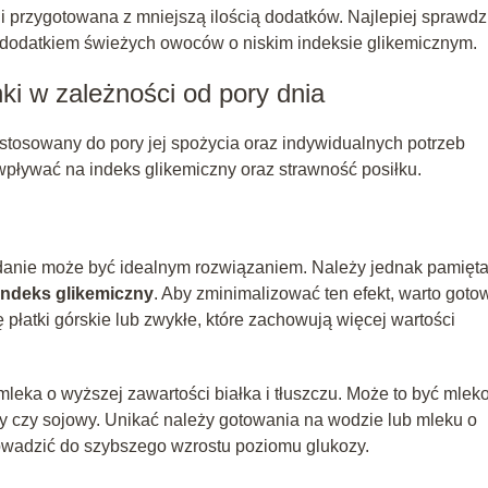
 przygotowana z mniejszą ilością dodatków. Najlepiej sprawdzi
 dodatkiem świeżych owoców o niskim indeksie glikemicznym.
i w zależności od pory dnia
tosowany do pory jej spożycia oraz indywidualnych potrzeb
pływać na indeks glikemiczny oraz strawność posiłku.
adanie może być idealnym rozwiązaniem. Należy jednak pamięta
indeks glikemiczny
. Aby zminimalizować ten efekt, warto goto
ę płatki górskie lub zwykłe, które zachowują więcej wartości
leka o wyższej zawartości białka i tłuszczu. Może to być mlek
wy czy sojowy. Unikać należy gotowania na wodzie lub mleku o
rowadzić do szybszego wzrostu poziomu glukozy.