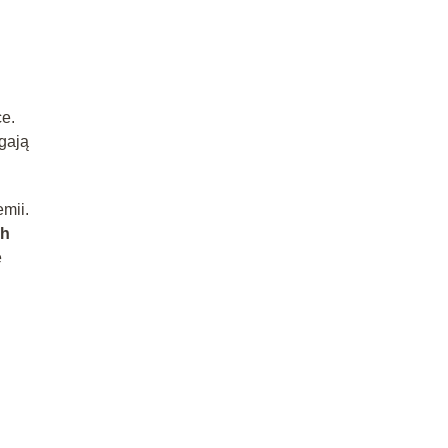
e.
gają
mii.
ch
e