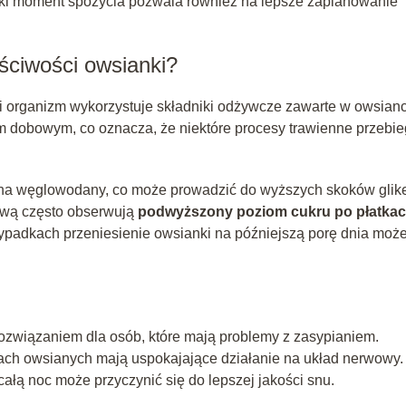
aki moment spożycia pozwala również na lepsze zaplanowanie
ściwości owsianki?
 organizm wykorzystuje składniki odżywcze zawarte w owsianc
 dobowym, co oznacza, że niektóre procesy trawienne przebie
 na węglowodany, co może prowadzić do wyższych skoków glike
wą często obserwują
podwyższony poziom cukru po płatka
zypadkach przeniesienie owsianki na późniejszą porę dnia moż
ozwiązaniem dla osób, które mają problemy z zasypianiem.
ach owsianych mają uspokajające działanie na układ nerwowy.
ałą noc może przyczynić się do lepszej jakości snu.