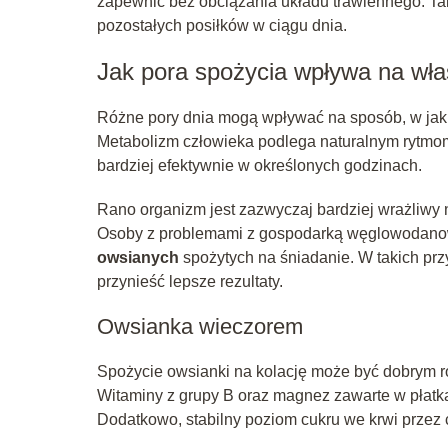
zapewnić bez obciążania układu trawiennego. T
pozostałych posiłków w ciągu dnia.
Jak pora spożycia wpływa na wła
Różne pory dnia mogą wpływać na sposób, w jaki
Metabolizm człowieka podlega naturalnym rytmom
bardziej efektywnie w określonych godzinach.
Rano organizm jest zazwyczaj bardziej wrażliwy
Osoby z problemami z gospodarką węglowodano
owsianych
spożytych na śniadanie. W takich pr
przynieść lepsze rezultaty.
Owsianka wieczorem
Spożycie owsianki na kolację może być dobrym r
Witaminy z grupy B oraz magnez zawarte w płatk
Dodatkowo, stabilny poziom cukru we krwi przez c