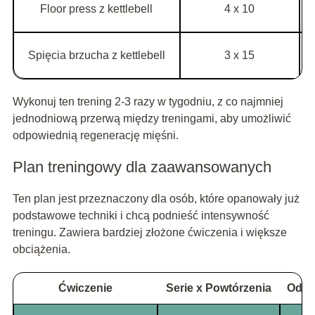
Floor press z kettlebell
4 x 10
Spięcia brzucha z kettlebell
3 x 15
Wykonuj ten trening 2-3 razy w tygodniu, z co najmniej
jednodniową przerwą między treningami, aby umożliwić
odpowiednią regenerację mięśni.
Plan treningowy dla zaawansowanych
Ten plan jest przeznaczony dla osób, które opanowały już
podstawowe techniki i chcą podnieść intensywność
treningu. Zawiera bardziej złożone ćwiczenia i większe
obciążenia.
Ćwiczenie
Serie x Powtórzenia
Odpo