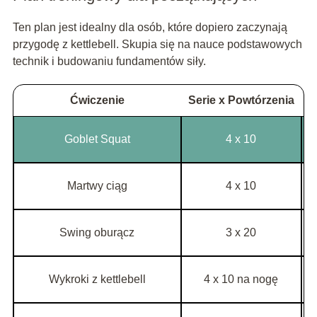
Ten plan jest idealny dla osób, które dopiero zaczynają
przygodę z kettlebell. Skupia się na nauce podstawowych
technik i budowaniu fundamentów siły.
Ćwiczenie
Serie x Powtórzenia
O
Goblet Squat
4 x 10
Martwy ciąg
4 x 10
Swing oburącz
3 x 20
Wykroki z kettlebell
4 x 10 na nogę