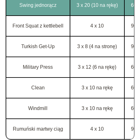
Swing jednorącz
3 x 20 (10 na rękę)
60 
Front Squat z kettlebell
4 x 10
90 
Turkish Get-Up
3 x 8 (4 na stronę)
90 
Military Press
3 x 12 (6 na rękę)
60 
Clean
3 x 10 na rękę
60 
Windmill
3 x 10 na rękę
60 
Rumuński martwy ciąg
4 x 10
90 