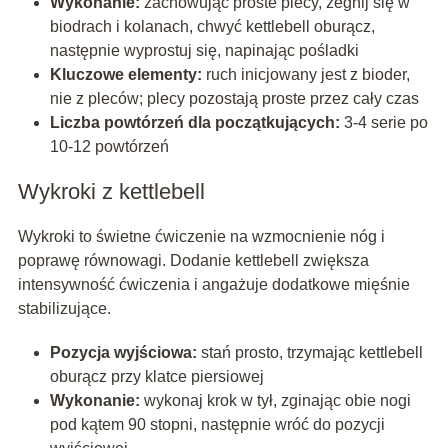
Wykonanie:
zachowując proste plecy, zegnij się w
biodrach i kolanach, chwyć kettlebell oburącz,
następnie wyprostuj się, napinając pośladki
Kluczowe elementy:
ruch inicjowany jest z bioder,
nie z pleców; plecy pozostają proste przez cały czas
Liczba powtórzeń dla początkujących:
3-4 serie po
10-12 powtórzeń
Wykroki z kettlebell
Wykroki to świetne ćwiczenie na wzmocnienie nóg i
poprawę równowagi. Dodanie kettlebell zwiększa
intensywność ćwiczenia i angażuje dodatkowe mięśnie
stabilizujące.
Pozycja wyjściowa:
stań prosto, trzymając kettlebell
oburącz przy klatce piersiowej
Wykonanie:
wykonaj krok w tył, zginając obie nogi
pod kątem 90 stopni, następnie wróć do pozycji