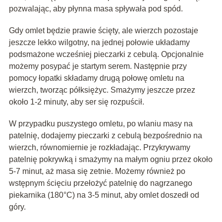
pozwalając, aby płynna masa spływała pod spód.
Gdy omlet będzie prawie ścięty, ale wierzch pozostaje
jeszcze lekko wilgotny, na jednej połowie układamy
podsmażone wcześniej pieczarki z cebulą. Opcjonalnie
możemy posypać je startym serem. Następnie przy
pomocy łopatki składamy drugą połowę omletu na
wierzch, tworząc półksiężyc. Smażymy jeszcze przez
około 1-2 minuty, aby ser się rozpuścił.
W przypadku puszystego omletu, po wlaniu masy na
patelnię, dodajemy pieczarki z cebulą bezpośrednio na
wierzch, równomiernie je rozkładając. Przykrywamy
patelnię pokrywką i smażymy na małym ogniu przez około
5-7 minut, aż masa się zetnie. Możemy również po
wstępnym ścięciu przełożyć patelnię do nagrzanego
piekarnika (180°C) na 3-5 minut, aby omlet doszedł od
góry.