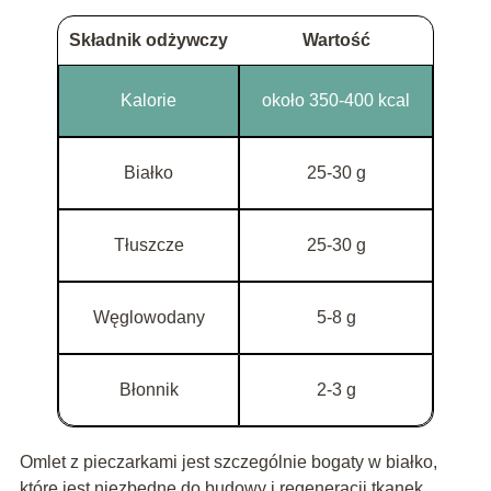
Składnik odżywczy
Wartość
Kalorie
około 350-400 kcal
Białko
25-30 g
Tłuszcze
25-30 g
Węglowodany
5-8 g
Błonnik
2-3 g
Omlet z pieczarkami jest szczególnie bogaty w białko,
które jest niezbędne do budowy i regeneracji tkanek.