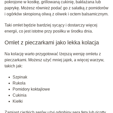
pokrojone w kostkę, grillowaną cukinię, bakłażana lub
paprykę. Możesz również podać go z sałatką z pomidorów
i ogórków skropioną oliwą z oliwek i octem balsamicznym.
Taki omlet będzie bardziej sycący i dostarczy więcej
energii, co jest istotne przy posiłku w środku dnia.
Omlet z pieczarkami jako lekka kolacja
Na kolację warto przygotować lżejszą wersję omletu z
pieczarkami. Możesz użyć mniej jajek, a więcej warzyw,
takich jak:
Szpinak
Rukola
Pomidory koktajlowe
Cukinia
Kiełki
Zamiast ciężkich serów użyj odrobiny sera feta lub ricotty.