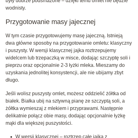
były dobrze podsmażone – dzięki temu omlet nie będzie
wodnisty.
Przygotowanie masy jajecznej
W tym czasie przygotowujemy masę jajeczną. Istnieją
dwa główne sposoby na przygotowanie omletu: klasyczny
i puszysty. W wersji klasycznej jajka roztrzepujemy
widelcem lub trzepaczką w misce, dodając szczyptę soli i
pieprzu oraz opcjonalnie 2-3 łyżki mleka. Mieszamy do
uzyskania jednolitej konsystencji, ale nie ubijamy zbyt
długo.
Jeśli wolisz puszysty omlet, możesz oddzielić żółtka od
białek. Białka ubij na sztywną pianę ze szczyptą soli, a
żółtka wymieszaj z mlekiem i przyprawami. Następnie
delikatnie połącz obie masy, dodając opcjonalnie łyżkę
mąki dla większej puszystości.
W wersji klasycznej – roztrzep całe jajka z