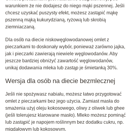
warunkiem że nie dodajesz do niego mąki pszennej. Jeśli
chcesz uzyskać puszysty efekt, możesz zastąpić mąkę
pszenną mąką kukurydzianą, ryżową lub skrobią
ziemniaczaną.
Dla osób na diecie niskowęglowodanowej omlet z
pieczarkami to doskonały wybór, ponieważ zarówno jajka,
jak i pieczarki zawierają niewiele węglowodanów. Aby
jeszcze bardziej obniżyć zawartość węglowodanów,
unikaj dodawania mleka lub zastąp je śmietanką 30%.
Wersja dla osób na diecie bezmlecznej
Jeśli nie spożywasz nabiału, możesz łatwo przygotować
omlet z pieczarkami bez jego użycia. Zamiast masła do
smażenia użyj oleju kokosowego, oliwy z oliwek lub ghee
(jeśli tolerujesz klarowane masło). Mleko możesz pominąć
lub zastąpić je napojem roślinnym bez dodatku cukru, np.
migdałowym lub kokosowym.